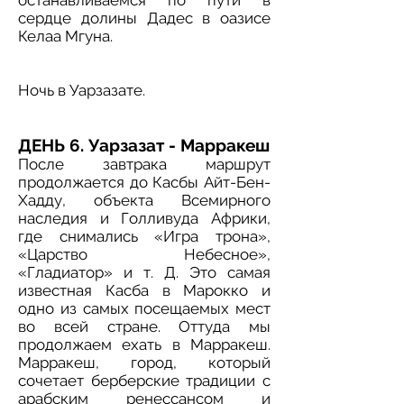
останавливаемся по пути в
сердце долины Дадес в оазисе
Келаа Мгуна.
Ночь в Уарзазате.
ДЕНЬ 6. Уарзазат - Марракеш
После завтрака маршрут
продолжается до Касбы Айт-Бен-
Хадду, объекта Всемирного
наследия и Голливуда Африки,
где снимались «Игра трона»,
«Царство Небесное»,
«Гладиатор» и т. Д. Это самая
известная Касба в Марокко и
одно из самых посещаемых мест
во всей стране. Оттуда мы
продолжаем ехать в Марракеш.
Марракеш, город, который
сочетает берберские традиции с
арабским ренессансом и