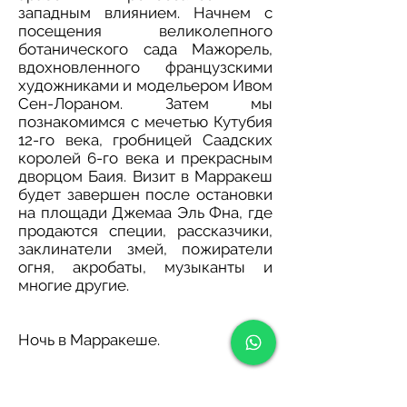
западным влиянием. Начнем с
посещения великолепного
ботанического сада Мажорель,
вдохновленного французскими
художниками и модельером Ивом
Сен-Лораном. Затем мы
познакомимся с мечетью Кутубия
12-го века, гробницей Саадских
королей 6-го века и прекрасным
дворцом Баия. Визит в Марракеш
будет завершен после остановки
на площади Джемаа Эль Фна, где
продаются специи, рассказчики,
заклинатели змей, пожиратели
огня, акробаты, музыканты и
многие другие.
Ночь в Марракеше.
ДЕНЬ 7. Марракеш - Эс-