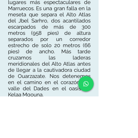
lugares más espectaculares de
Marruecos. Es una gran falla en la
meseta que separa el Alto Atlas
del Jbel Sarhro, dos acantilados
escarpados de más de 300
metros (958 pies) de altura
separados por un corredor
estrecho de solo 20 metros (66
pies) de ancho. Más tarde
cruzamos las laderas
meridionales del Alto Atlas antes
de llegar a la cautivadora ciudad
de Ouarzazate. Nos detenemos
en el camino en el corazón del
valle del Dades en el oasis de
Kelaa Mgouna.
Alojamiento en Ourrzazate.
DÍA 8. Ouarzazate - Marrakech
Después del desayuno, la ruta
continúa hacia Kasbah Ait Ben
Haddou, un sitio del Patrimonio