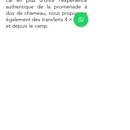
car en plus d'offrir l'expérience
authentique de la promenade à
dos de chameau, nous proposons
également des transferts 4 × 4 vers
et depuis le camp.
Bagages:
Le camp prendra soin
de vos bagages. Dès que vous
montez à dos de chameau dans le
camp de luxe, un 4 × 4 privé
prendra vos bagages à l'intérieur
du camp, afin que vous n'ayez pas
à vous soucier de quoi emporter
avec vous.
Notre objectif principal au
MERZOUGA PARADISE LUXURY
CAMP
est de faire de vos nuits
dans notre camp une expérience
inoubliable et un moment fort de
votre visite au Maroc.