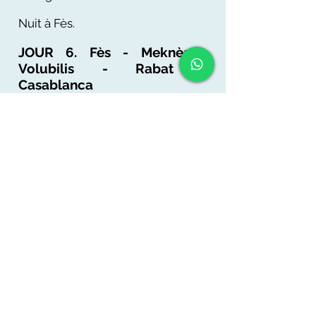
Nuit à Fès.
JOUR 6. Fès - Meknès -
Volubilis - Rabat -
Casablanca
Dans la matinée, nous
commencerons notre voyage par
la découverte de Meknès, la plus
jeune ville impériale du Maroc.
Nous présentons la porte Bab El
Mansour datant de 1752, puis
complète avec ses colonnes
corinthiennes. Après, nous
conduisons pour visiter
l'impressionnant site de Volubilis,
un site du patrimoine mondial de
l'UNESCO et le site romain le
mieux préservé du Maroc. Situé
sur le rebord d'un long plateau, le
site dramatique était autrefois l'un
des avant-postes les plus reculés