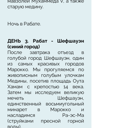
мавзолей Мухаммеда V, а также
старую медину.
Ночь в Рабате.
ДЕНЬ 3. Рабат - Шефшауэн
(синий город)
После завтрака отъезд в
голубой город Шефшауэн, один
из самых красивых городов
Марокко. Мы прогуляемся по
живописным голубым улочкам
Медины, посетив площадь Оута
Хамам с крепостью 14 века.
Затем мы исследуем великую
мечеть Шефшауэн,
единственный восьмиугольный
минарет в Марокко и
насладимся Ра-эс-Ма
(струйками пресной горной
воды).