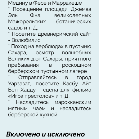
Медину в Фесе и Марракеше
* Посещение площади Джемаа
Эль Фна, великолепных
Мажорельских ботанических
садов и т. Д.
* Посетите древнеримский сайт
- Волюбилис
* Поход на верблюдах в пустыню
Сахара, осмотр волшебных
Великих дюн Сахары, приятного
пребывания в роскошном
берберском пустынном лагере
* Отправляйтесь в город
Уарзазат, посетите Касбу Айт
Бен Хадду - сцена для фильма
«Игра престолов» и т. Д.
* Насладитесь марокканским
мятным чаем и насладитесь
берберской кухней
Включено и исключено