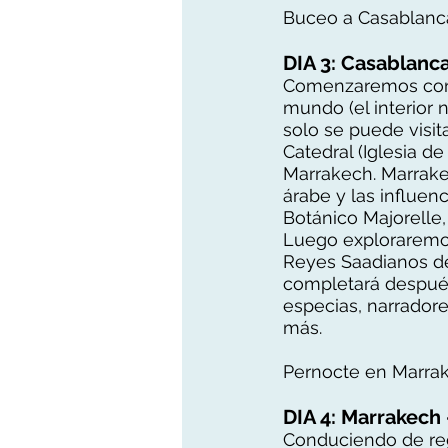
Buceo a Casablanca
DIA 3: Casablanc
Comenzaremos con 
mundo (el interior 
solo se puede visit
Catedral (Iglesia d
Marrakech. Marrake
árabe y las influen
Botánico Majorelle,
Luego exploraremos 
Reyes Saadianos del
completará después
especias, narrador
más.
Pernocte en Marra
DIA 4: Marrakech 
Conduciendo de reg