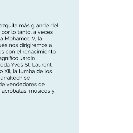
ezquita más grande del
 por lo tanto, a veces
aza Mohamed V, la
pués nos dirigiremos a
es con el renacimiento
gnífico Jardín
moda Yves St. Laurent.
 XII, la tumba de los
Marrakech se
 de vendedores de
 acróbatas, músicos y