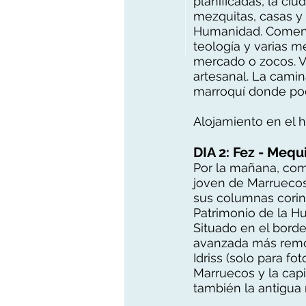
planificadas, la ciu
mezquitas, casas y
Humanidad. Comenzar
teología y varias m
mercado o zocos. V
artesanal. La camin
marroquí donde poc
Alojamiento en el h
DIA 2: Fez - Mequ
Por la mañana, com
joven de Marruecos
sus columnas corinti
Patrimonio de la H
Situado en el borde
avanzada más remo
Idriss (solo para fo
Marruecos y la cap
también la antigua