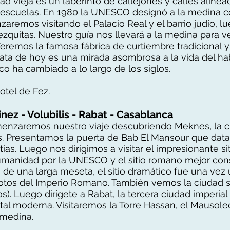
dad vieja es un laberinto de callejones y calles aline
 escuelas. En 1980 la UNESCO designó a la medina c
emos visitando el Palacio Real y el barrio judío, l
ezquitas. Nuestro guía nos llevará a la medina para ve
eremos la famosa fábrica de curtiembre tradicional y
ata de hoy es una mirada asombrosa a la vida del ha
o ha cambiado a lo largo de los siglos.
otel de Fez.
inez - Volubilis - Rabat - Casablanca
enzaremos nuestro viaje descubriendo Meknes, la c
. Presentamos la puerta de Bab El Mansour que data
as. Luego nos dirigimos a visitar el impresionante sit
umanidad por la UNESCO y el sitio romano mejor co
 de una larga meseta, el sitio dramático fue una vez
tos del Imperio Romano. También vemos la ciudad 
tos). Luego dirígete a Rabat, la tercera ciudad imperi
ital moderna. Visitaremos la Torre Hassan, el Maus
 medina.