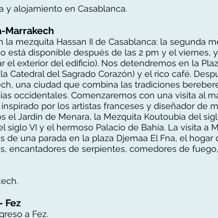
 y alojamiento en Casablanca.
a-Marrakech
la mezquita Hassan II de Casablanca: la segunda m
no está disponible después de las 2 pm y el viernes, y
ar el exterior del edificio). Nos detendremos en la Pl
e la Catedral del Sagrado Corazón) y el rico café. Des
ch, una ciudad que combina las tradiciones bereber
cias occidentales. Comenzaremos con una visita al ma
 inspirado por los artistas franceses y diseñador de 
el Jardín de Menara, la Mezquita Koutoubia del siglo
 siglo VI y el hermoso Palacio de Bahía. La visita a 
 de una parada en la plaza Djemaa El Fna, el hogar
es, encantadores de serpientes, comedores de fuego,
kech.
- Fez
reso a Fez.