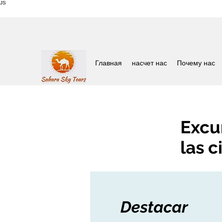
JS
Главная
насчет нас
Почему нас
Excu
las 
Destacar