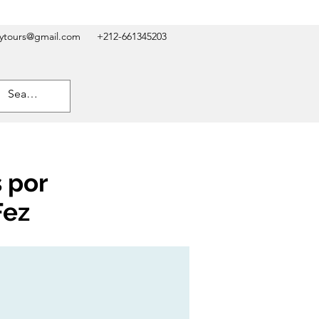
kytours@gmail.com
+212-661345203
 por
Fez