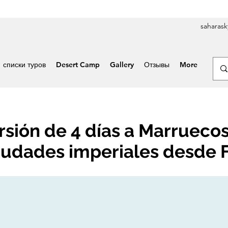
saharas
списки туров
Desert Camp
Gallery
Отзывы
More
rsión de 4 días a Marruecos
ciudades imperiales desde 