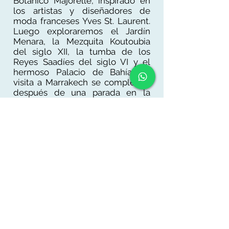
Botánico Majorelle, inspirado en
los artistas y diseñadores de
moda franceses Yves St. Laurent.
Luego exploraremos el Jardín
Menara, la Mezquita Koutoubia
del siglo XII, la tumba de los
Reyes Saadíes del siglo VI y el
hermoso Palacio de Bahía. La
visita a Marrakech se completará
después de una parada en la
plaza Djemaa El Fna, hogar de
vendedores de especias,
narradores, encantadores de
serpientes, comedores de
incendios, acróbatas, músicos y
más.
Alojamiento en Marrakech.
Día 4: Marrakech -
Casablanca- Rabat
Salida hacia Casablanca.