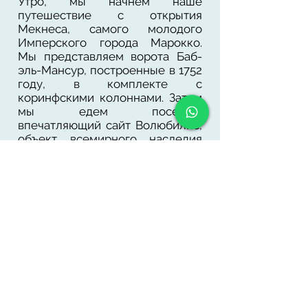
Утро, мы начнем наше
путешествие с открытия
Мекнеса, самого молодого
Имперского города Марокко.
Мы представляем ворота Баб-
эль-Мансур, построенные в 1752
году, в комплекте с
коринфскими колоннами. Затем
мы едем посетить
впечатляющий сайт Волюбилис,
объект всемирного наследия
ЮНЕСКО и наиболее хорошо
сохранившийся римский объект
в Марокко. Расположенный на
выступе длинного плато,
драматический памятник был
когда-то одним из самых
отдаленных форпостов Римской
империи. После мы поедем в
синий город Шефшауэн, один из
самых красивых городов в
Марокко. Мы прогуляемся по
живописным голубым улочкам