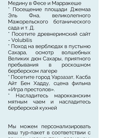
Медину в Фесе и Марракеше
* Посещение площади Джемаа
Эль Фна, великолепного
Мажорельского ботанического
сада и т. Д.
* Посетите древнеримский сайт
- Volubilis
* Поход на верблюдах в пустыню
Сахара, осмотр волшебных
Великих дюн Сахары, приятного
пребывания в роскошном
берберском лагере
* Посетите город Уарзазат, Касба
Айт Бен Хадду, сцена фильма
«Игра престолов».
* Насладитесь марокканским
мятным чаем и насладитесь
берберской кухней
Мы можем персонализировать
ваш тур-пакет в соответствии с