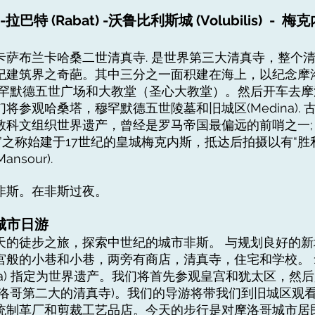
拉巴特 (Rabat) -沃鲁比利斯城 (Volubilis) - 梅克内
卡萨布兰卡哈桑二世清真寺. 是世界第三大清真寺，整个
纪建筑界之奇葩。其中三分之一面积建在海上，以纪念摩
穆罕默德五世广场和大教堂（圣心大教堂）。然后开车去
将参观哈桑塔，穆罕默德五世陵墓和旧城区(Medina).
教科文组织世界遗产，曾经是罗马帝国最偏远的前哨之一;
”之称始建于17世纪的皇城梅克内斯，抵达后拍摄以有“胜
nsour).
非斯。在非斯过夜。
) 城市日游
天的徒步之旅，探索中世纪的城市非斯。 与规划良好的
般的小巷和小巷，两旁有商店，清真寺，住宅和学校。 1
ina) 指定为世界遗产。我们将首先参观皇宫和犹太区，然
摩洛哥第二大的清真寺)。我们的导游将带我们到旧城区观
统制革厂和剪裁工艺品店。今天的步行是对摩洛哥城市居