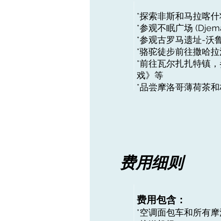
*探索非斯和马拉喀
*参观不眠广场 (Djem
*参观古罗马遗址-沃
*骆驼徒步前往撒哈
*前往瓦尔扎扎特镇，参观
戏》等
*品尝摩洛哥薄荷茶
费用细则
费用包含：
*空调面包车和所有