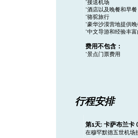
*接送机场
*酒店以及晚餐和早餐
*骆驼旅行
*豪华沙漠营地提供
*中文导游和经验丰富
费用不包含：
*景点门票费用
行程安排
第1天: 卡萨布兰卡 (C
在穆罕默德五世机场