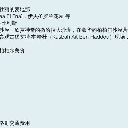
什壮丽的麦地那
aa El Fna)，伊夫圣罗兰花园 等
鲁比利斯
拉沙漠，欣赏神奇的撒哈拉大沙漠，在豪华的柏柏尔沙漠
古堡艾特·本·哈杜（Kasbah Ait Ben Haddou
和柏柏尔美食
摩洛哥交通费用