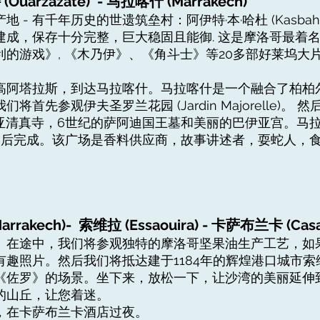
uarzazate) - 马拉喀什 (Marrakech)
- 有千年历史的世遗筑垒村：阿伊特·本·哈杜 (Kasbah Ait
建成，保存十分完整，巨大稳固且能御. 这是摩洛哥最着
的游戏》, 《木乃伊》、《角斗士》等20多部好莱坞大
高阿塔拉斯，到达马拉喀什。马拉喀什是一个融合了柏柏
将首先参观伊夫圣罗兰花园 (Jardin Majorelle)。
比亚清真寺，6世纪的萨阿迪国王墓和美丽的巴伊亚宫。马
Fna) 停留后完成。该广场是香料供应商，故事讲述者，耍蛇
rrakech)- 索维拉 (Essaouira) - 卡萨布兰卡 (Casa
。在途中，我们将参观独特的摩洛哥坚果油生产工艺，如
有趣照片。然后我们将抵达建于1184年的辉煌港口城市
《佐罗》的场景。坐下来，放松一下，让沙湾的美丽延伸
的山丘，让您着迷。
，在卡萨布兰卡酒店过夜。