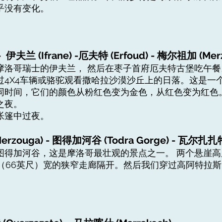
乎没有变化。
- 伊夫兰 (Ifrane) -厄夫特 (Erfoud) - 梅尔祖加 (Mer
摩洛哥瑞士的伊夫兰， 然后在枣子首府厄夫特古堡吃午
过4X4车辆或骆驼观看撒哈拉沙漠沙丘上的日落。这是一
同时间，它们的颜色从粉红色变为金色，从红色变为红色
之夜。
帐篷中过夜。
rzouga) - 图得加河谷 (Todra Gorge) - 瓦尔扎扎特 
得加河谷，这是摩洛哥最壮观的景点之一。 两个悬崖高度
（66英尺）宽的狭窄走廊隔开。然后我们穿过高阿特拉斯