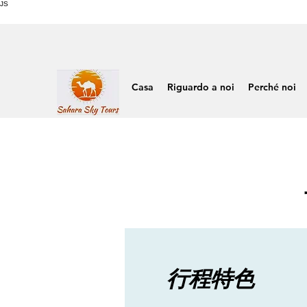
JS
Casa
Riguardo a noi
Perché noi
行程特色