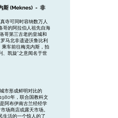
斯 (Meknes) - 非
清真寺可同时容纳数万人
洛哥的阿拉伯人祖先自海
摩洛哥第三古老的皇城和
 古罗马北非遗迹沃鲁比利
 乘车前往梅克内斯，拍
利、凯旋”之意闻名于世
新城市形成鲜明对比的
980年，联合国教科文
后是阿布伊南古兰经经学
看市场商店或露天市场。
民生活的一个惊人的了