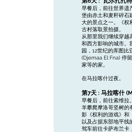
第6天 : 瓦尔扎扎特 (O
早餐后，前往世界遗产地 
堡由赤土和麦秆碎石
大的景点之一。《权利
古村落取景拍摄。
从那里我们继续穿越
和西方影响的城市。我们
园，12世纪的库图
(Djemaa El 
家等的家。
在马拉喀什过夜。
第7天 : 马拉喀什 (Ma
早餐后，前往索维拉
羊攀爬摩洛哥坚树的
影《权利的游戏》和
以及占据东部地平线
驾车前往卡萨布兰卡