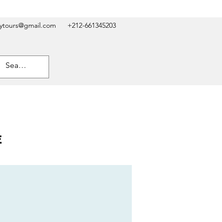
kytours@gmail.com
+212-661345203
游